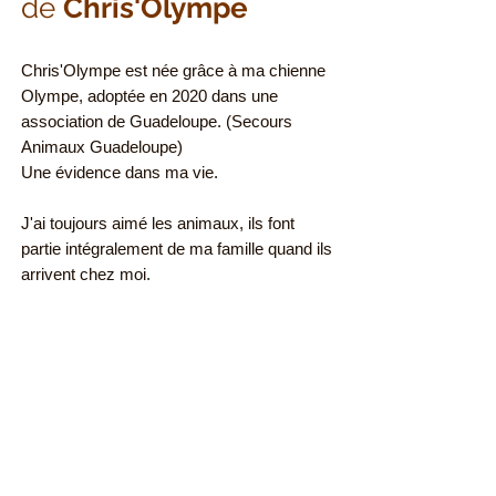
de
Chris'Olympe
Chris'Olympe est née grâce à ma chienne
Olympe, adoptée en 2020 dans une
association de Guadeloupe. (Secours
Animaux Guadeloupe)
Une évidence dans ma vie.
J'ai toujours aimé les animaux, ils font
partie intégralement de ma famille quand ils
arrivent chez moi.
Mes formations:
Médiation animale 2022
ACACED 3 (Attestation des
Connaissances pour les Animaux de
Compagnie d'Espèces Domestiques)
TAV 2022 ( Transport d'Animaux Vivants)
Secours canins 2022 et 2025